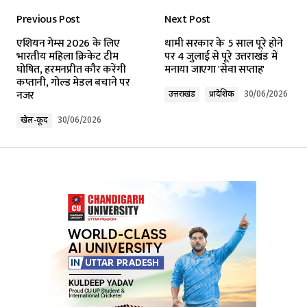
Previous Post
Next Post
Your email address will not be published.
एशियन गेम्स 2026 के लिए
धामी सरकार के 5 साल पूरे होने
Required fields are marked
*
भारतीय महिला क्रिकेट टीम
पर 4 जुलाई से पूरे उत्तराखंड में
घोषित, हरमनप्रीत कौर करेंगी
मनाया जाएगा 'सेवा सप्ताह'
कप्तानी, गोल्ड मेडल बचाने पर
Comment
*
नजर
उत्तराखंड
प्रादेशिक
30/06/2026
खेल-कूद
30/06/2026
Your Name
*
Your E-mail
*
Submit Comment