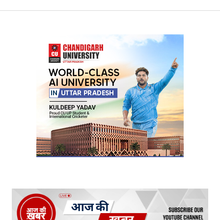
Your Name
*
Your E-mail
*
Submit Comment