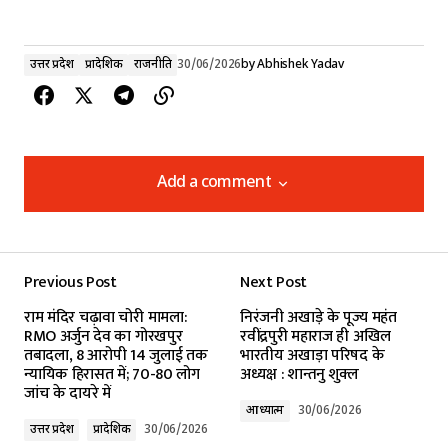
उत्तर प्रदेश
प्रादेशिक
राजनीति
30/06/2026
by
Abhishek Yadav
Add a comment
Add a comment
Previous Post
Next Post
Your email address will not be published.
राम मंदिर चढ़ावा चोरी मामला:
निरंजनी अखाड़े के पूज्य महंत
Required fields are marked
*
RMO अर्जुन देव का गोरखपुर
रवींद्रपुरी महाराज ही अखिल
तबादला, 8 आरोपी 14 जुलाई तक
भारतीय अखाड़ा परिषद के
न्यायिक हिरासत में; 70-80 लोग
अध्यक्ष : शान्तनु शुक्ल
Comment
*
जांच के दायरे में
आध्यात्म
30/06/2026
उत्तर प्रदेश
प्रादेशिक
30/06/2026