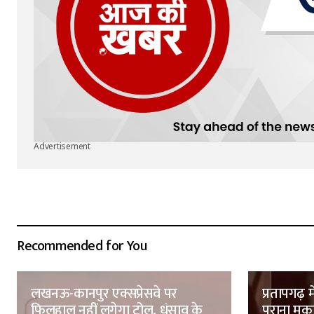
Advertisement
Recommended for You
लखनऊ-कानपुर एक्सप्रेसवे पर
प्रतापगढ़ 
फिलहाल नहीं लगेगा टोल, धंसाव के
पुराना मक