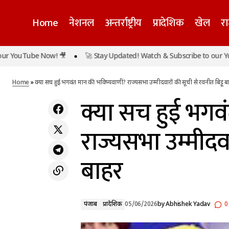
Home
नेशनल
अन्तर्राष्ट्रीय
प्रादेशिक
खेल
र
क्या 
मुख्यमंत्री हेमंत सोरेन का रोजगार पर फोकस: युवाओं
ube Now! 🎥
🚀 Stay Updated! Watch & Subscribe to our YouTube N
पंजाब
को नौकरी और श्रमिकों को योजनाओं का लाभ
बाहर
प्रादेशिक
दिलाने के निर्देश
Home
»
क्या सच हुई भगवंत मान की भविष्यवाणी? राज्यसभा उम्मीदवारों की सूची से रवनीत बिट्टू ब
क्या सच हुई भगव
राज्यसभा उम्मीदवा
बाहर
पंजाब
प्रादेशिक
05/06/2026
by
Abhishek Yadav
0