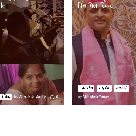
मौत
फिर मिला टिकट
उत्तर प्रदेश
प्रादेशिक
राजनीति
्रादेशिक
by
Abhishek Yadav
0
by
Abhishek Yadav