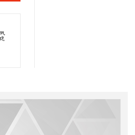
आग,
ें,