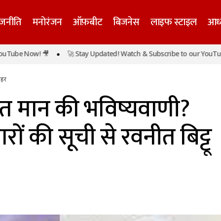
ाजनीति
मनोरंजन
ऑफ़बीट
बिजनेस
लाइफ स्टाइल
आध्
सच हुई भगवंत मान की भविष्यवाणी? राज्यसभा उम्मीदवारों की सूची स
ow! 🎥
🚀 Stay Updated! Watch & Subscribe to our YouTube Now! 
ाहर
ंत मान की भविष्यवाणी?
रों की सूची से रवनीत बिट्टू