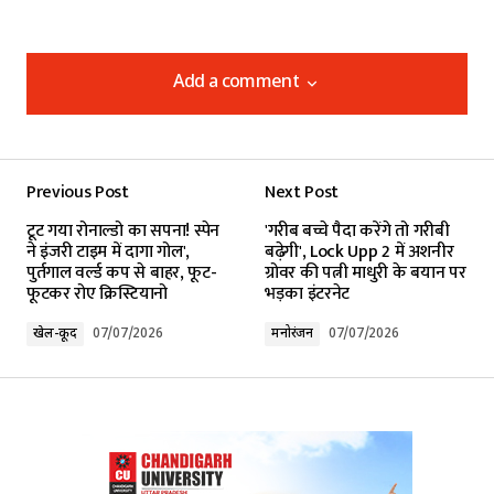
Add a comment
Add a comment
Previous Post
Next Post
Your email address will not be published.
टूट गया रोनाल्डो का सपना! स्पेन
'गरीब बच्चे पैदा करेंगे तो गरीबी
Required fields are marked
*
ने इंजरी टाइम में दागा गोल',
बढ़ेगी', Lock Upp 2 में अशनीर
पुर्तगाल वर्ल्ड कप से बाहर, फूट-
ग्रोवर की पत्नी माधुरी के बयान पर
फूटकर रोए क्रिस्टियानो
भड़का इंटरनेट
Comment
*
खेल-कूद
07/07/2026
मनोरंजन
07/07/2026
Your Name
*