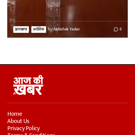
झारखण्ड
प्रादेशिक
by
Abhishek Yadav
0
Home
About Us
Privacy Policy