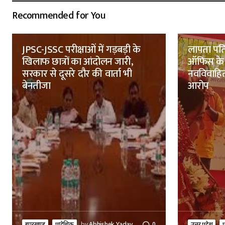
Recommended for You
JPSC-JSSC परीक्षाओं में गड़बड़ी के
लापता पति
खिलाफ छात्रों का आंदोलन जारी,
ऑफिस के 
सरकार से दूसरे दौर की वार्ता भी
नवविवाहित
बेनतीजा
आरोप
झारखण्ड
प्रादेशिक
by
Abhishek Yadav
0
उत्तर प्रदेश
प