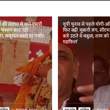
 की तलाश में थाने-एसपी
यूपी चुनाव से पहले योगी-अख
चक्कर काट रही
फिर बढ़ी जुबानी जंग, सीएम 
ा, ससुराल वालों पर गंभीर
बजे उठते थे बबुआ, शाम को
महफिल’
्रादेशिक
by
Abhishek Yadav
0
उत्तर प्रदेश
प्रादेशिक
by
Abhishek