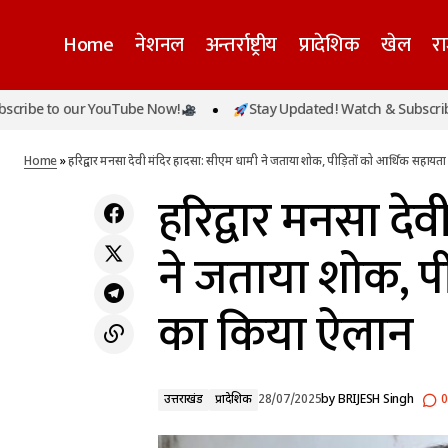
Home
नेशनल
अन्तर्राष्ट्रीय
प्रादेशिक
खेल
र
हरिद्
to our YouTube Now!
Stay Updated! Watch & Subscribe to ou
उत्तराखंड
बिहार में सफाई कर्मचारी आयोग के गठन की घोषणा,
का क
तेजस्वी यादव ने उठाए बुनियादी जरूरतों पर सवाल
प्रादेशिक
Home
»
हरिद्वार मनसा देवी मंदिर हादसा: सीएम धामी ने जताया शोक, पीड़ितों को आर्थिक सहाय
हरिद्वार मनसा दे
ने जताया शोक, प
का किया ऐलान
उत्तराखंड
प्रादेशिक
28/07/2025
by
BRIJESH Singh