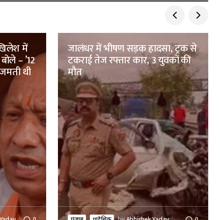
िलेश में
जालंधर में भीषण सड़क हादसा, ट्रक से
बोले – ’12
टकराई तेज रफ्तार कार, 3 युवकों की
 जमती थी
मौत
 Yadav
0
पंजाब
प्रादेशिक
by
Abhishek Yadav
0