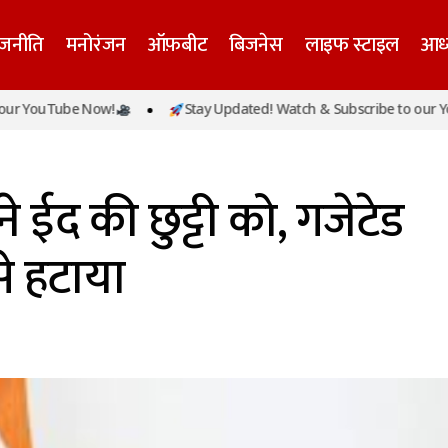
ाजनीति
मनोरंजन
ऑफ़बीट
बिजनेस
लाइफ स्टाइल
आध्
uTube Now!
Stay Updated! Watch & Subscribe to our YouTube
हरियाणा सरकार ने ईद की छुट्टी को, गजेटेड हॉलीडे की लिस्ट
रियाणा
 ईद की छुट्टी को, गजेटेड
से हटाया