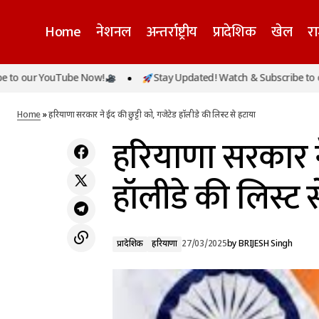
Home
नेशनल
अन्तर्राष्ट्रीय
प्रादेशिक
खेल
र
अखिलेश यादव ने गौशाला को लेकर दिया विवादित
ur YouTube Now!
Stay Updated! Watch & Subscribe to our Yo
बयान, कहा - बीजेपी वाले दुर्गंध पसंद करते हैं, इसलिए
प्रादेशिक
ह
गौशाला बना रहे
Home
»
हरियाणा सरकार ने ईद की छुट्टी को, गजेटेड हॉलीडे की लिस्ट से हटाया
हरियाणा सरकार ने
हॉलीडे की लिस्ट 
प्रादेशिक
हरियाणा
27/03/2025
by
BRIJESH Singh