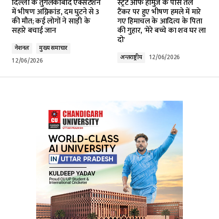
दिल्ली के तुगलकाबाद एक्सटेंशन
स्ट्रेट ऑफ होर्मुज के पास तेल
Required fields are marked
*
में भीषण अग्निकांड, दम घुटने से 3
टैंकर पर हुए भीषण हमले में मारे
की मौत; कई लोगों ने साड़ी के
गए हिमाचल के आदित्य के पिता
सहारे बचाई जान
की गुहार, 'मेरे बच्चे का शव घर ला
Comment
*
दो'
नेशनल
मुख्य समाचार
अन्तर्राष्ट्रीय
12/06/2026
12/06/2026
Your Name
*
Your E-mail
*
Submit Comment