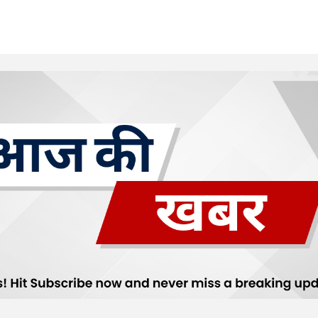
Your E-mail
*