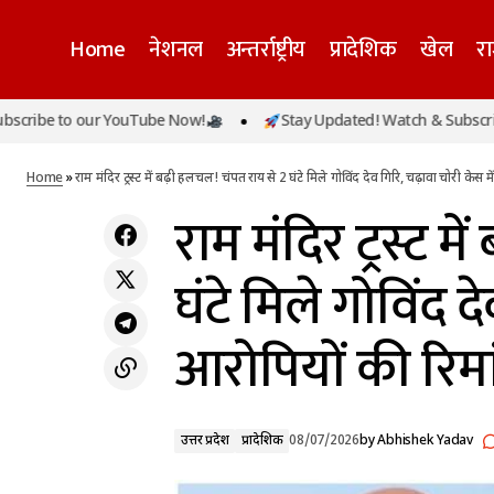
Home
नेशनल
अन्तर्राष्ट्रीय
प्रादेशिक
खेल
र
राम मं
चंडीगढ़ यूनिवर्सिटी यूपी में सीयू स्कॉलर्स समिट 2026
to our YouTube Now!
Stay Updated! Watch & Subscribe to o
उत्तर प्रदेश
(फेज-2) का समापन, मेधावियों को किया गया
आरोपिय
प्रादेशिक
सम्मानित
Home
»
राम मंदिर ट्रस्ट में बढ़ी हलचल! चंपत राय से 2 घंटे मिले गोविंद देव गिरि, चढ़ावा चोरी केस म
राम मंदिर ट्रस्ट म
घंटे मिले गोविंद द
आरोपियों की रिमा
उत्तर प्रदेश
प्रादेशिक
08/07/2026
by
Abhishek Yadav