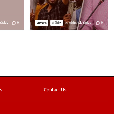
 Yadav
0
झारखण्ड
प्रादेशिक
by
Abhishek Yadav
0
s
Contact Us