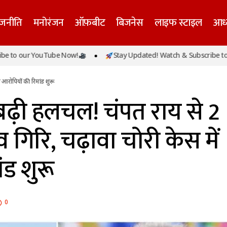
ाजनीति
मनोरंजन
ऑफ़बीट
बिजनेस
लाइफ स्टाइल
आध्
दिर ट्रस्ट में बढ़ी हलचल! चंपत राय से 2 घंटे मिले गोविंद देव गिरि, 
ur YouTube Now!
Stay Updated! Watch & Subscribe to our Yo
ों की रिमांड शुरू
ें आरोपियों की रिमांड शुरू
ें बढ़ी हलचल! चंपत राय से 2
ेव गिरि, चढ़ावा चोरी केस में
ंड शुरू
0