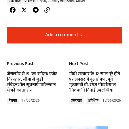
उत्तर प्रदेश
प्रादेशिक
17/06/2026
by
Abhishek Yadav
Add a comment
Add a comment
Previous Post
Next Post
Your email address will not be published.
जैसलमेर से ISI का संदिग्ध एजेंट
मोदी सरकार के 12 साल पूरे होने
Required fields are marked
*
गिरफ्तार, सीमा से जुड़ी
पर लक्सर में वृक्षारोपण, पूर्व
संवेदनशील सूचनाएं पाकिस्तान
मुख्यमंत्री डॉ. रमेश पोखरियाल
भेजने का आरोप
‘निशंक’ ने गिनाईं उपलब्धियां
Comment
*
नेशनल
17/06/2026
उत्तराखंड
प्रादेशिक
17/06/2026
Your Name
*