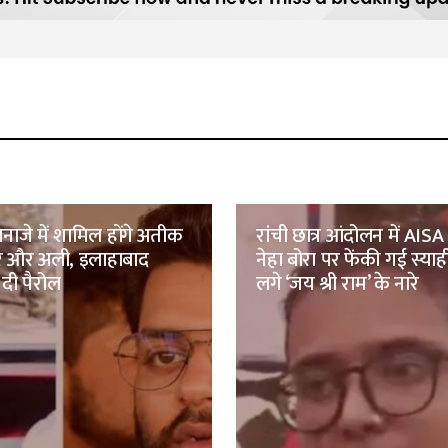
नाजे में शामिल होंगे अतीक
रांची छात्र आंदोलन में AISA 
मर और अली, इलाहाबाद
नेहा बोरा पर फेंकी गई स्याह
 दी पैरोल
लगे ‘जय श्री राम’ के नारे