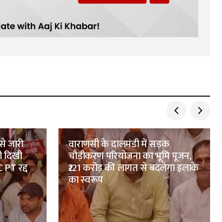
से जारी
वाराणसी के दालमंडी में सड़क
ी दिखी
चौड़ीकरण परियोजना का भूमि पूजन,
 PT रद्द
₹221 करोड़ की लागत से बदलेगा इलाके
का स्वरूप