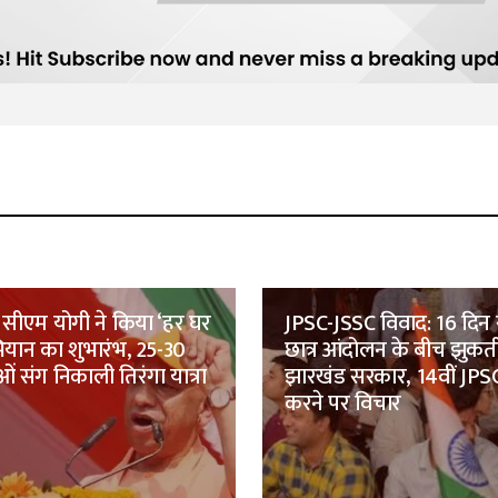
सीएम योगी ने किया ‘हर घर
JPSC-JSSC विवाद: 16 दिन 
भियान का शुभारंभ, 25-30
छात्र आंदोलन के बीच झुकत
ं संग निकाली तिरंगा यात्रा
झारखंड सरकार, 14वीं JPSC
करने पर विचार