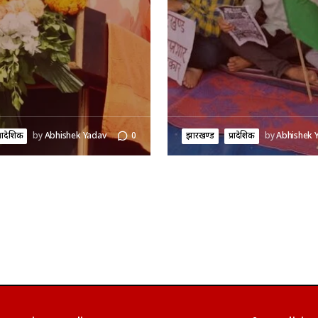
्रादेशिक
by
Abhishek Yadav
0
झारखण्ड
प्रादेशिक
by
Abhishek 