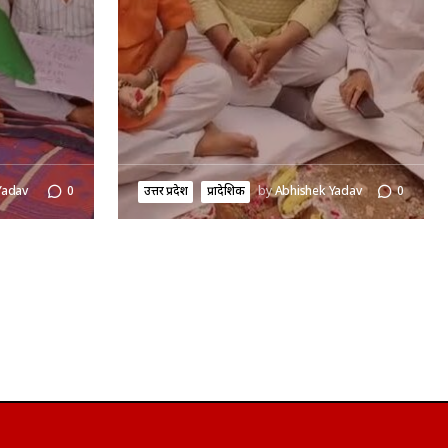
Yadav
0
उत्तर प्रदेश
प्रादेशिक
by
Abhishek Yadav
0