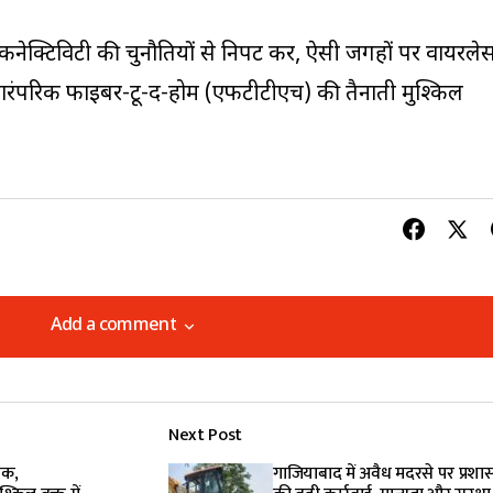
नेक्टिविटी की चुनौतियों से निपट कर, ऐसी जगहों पर वायरले
जहाँ पारंपरिक फाइबर-टू-द-होम (एफटीटीएच) की तैनाती मुश्किल
Add a comment
Add a comment
Next Post
lished.
Required fields are marked
*
तक,
गाजियाबाद में अवैध मदरसे पर प्रशा