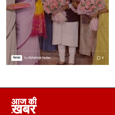
नेशनल
by
Abhishek Yadav
0