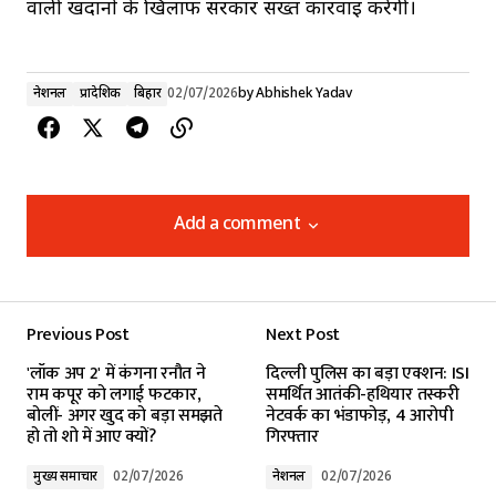
वाली खदानों के खिलाफ सरकार सख्त कार्रवाई करेगी।
नेशनल
प्रादेशिक
बिहार
02/07/2026
by
Abhishek Yadav
Add a comment
Add a comment
Previous Post
Next Post
Your email address will not be published.
'लॉक अप 2' में कंगना रनौत ने
दिल्ली पुलिस का बड़ा एक्शन: ISI
Required fields are marked
*
राम कपूर को लगाई फटकार,
समर्थित आतंकी-हथियार तस्करी
बोलीं- अगर खुद को बड़ा समझते
नेटवर्क का भंडाफोड़, 4 आरोपी
हो तो शो में आए क्यों?
गिरफ्तार
Comment
*
मुख्य समाचार
02/07/2026
नेशनल
02/07/2026