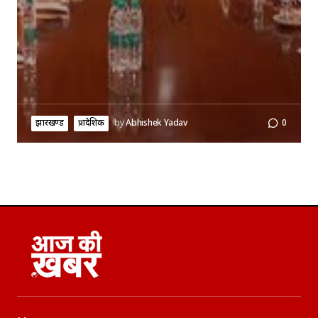
झारखण्ड
प्रादेशिक
by
Abhishek Yadav
0