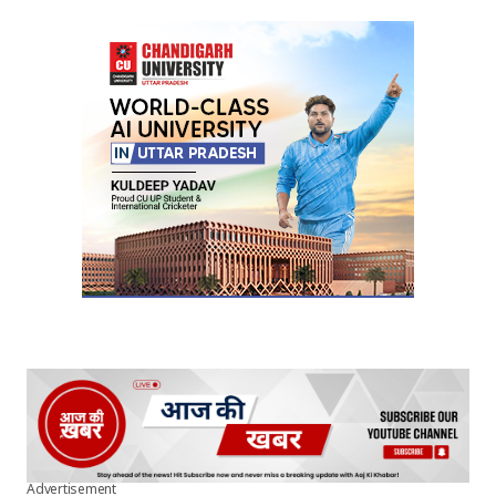
Your Name
*
Your E-mail
*
Submit Comment
Advertisement