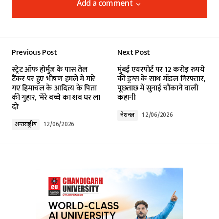
Add a comment
Add a comment
Previous Post
Next Post
Your email address will not be published.
स्ट्रेट ऑफ होर्मुज के पास तेल
मुंबई एयरपोर्ट पर 12 करोड़ रुपये
Required fields are marked
*
टैंकर पर हुए भीषण हमले में मारे
की ड्रग्स के साथ मॉडल गिरफ्तार,
गए हिमाचल के आदित्य के पिता
पूछताछ में सुनाई चौंकाने वाली
की गुहार, 'मेरे बच्चे का शव घर ला
कहानी
Comment
*
दो'
नेशनल
12/06/2026
अन्तर्राष्ट्रीय
12/06/2026
Your Name
*
Your E-mail
*