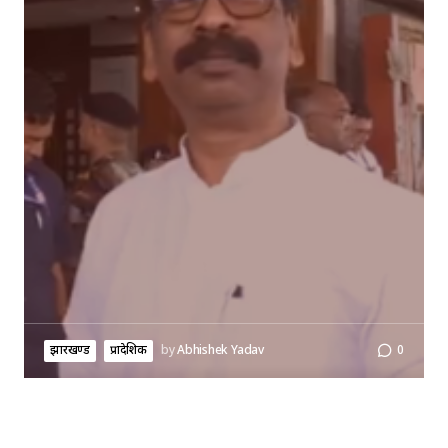
झारखण्ड
प्रादेशिक
by
Abhishek Yadav
0