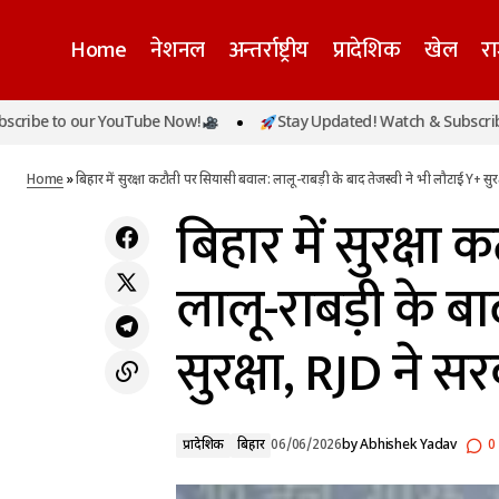
Home
नेशनल
अन्तर्राष्ट्रीय
प्रादेशिक
खेल
र
बिहार मे
मालवीय नगर अग्निकांड: होटल के कुक की
o our YouTube Now!
Stay Updated! Watch & Subscribe to our
प्रादेशिक
गिरफ्तारी, जांच में सामने आईं सुरक्षा मानकों की गंभीर
RJD ने 
बिहार
खामियां
Home
»
बिहार में सुरक्षा कटौती पर सियासी बवाल: लालू-राबड़ी के बाद तेजस्वी ने भी लौटाई Y+ सु
बिहार में सुरक्ष
लालू-राबड़ी के बा
सुरक्षा, RJD ने 
प्रादेशिक
बिहार
06/06/2026
by
Abhishek Yadav
0