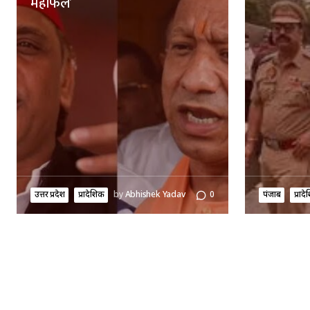
महफिल’
उत्तर प्रदेश
प्रादेशिक
by
Abhishek Yadav
0
पंजाब
प्राद