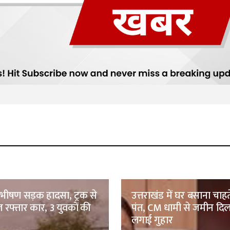
ं भीषण सड़क हादसा, ट्रक से
उत्तराखंड में घर बसाना चाह
 रफ्तार कार, 3 युवकों की
पंत, CM धामी से जमीन दिल
लगाई गुहार