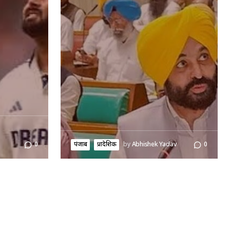
पंजाब
प्रादेशिक
by
Abhishek Yadav
0
0