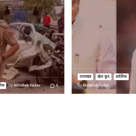
उत्तराखंड
खेल-कूद
प्रादेशिक
ेशिक
by
Abhishek Yadav
0
by
Abhishek Yadav