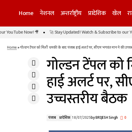
Home
नेशनल
अन्तर्राष्ट्रीय
प्रादेशिक
खेल
र
गोल्डन
Tube Now! 🎥
🚀 Stay Updated! Watch & Subscribe to our YouTube
पंजाब
स्वच्छ सर्वेक्षण 2024-25 : उत्तर प्रदेश ने मारी बाजी,
उच्चस्
लखनऊ देश में तीसरा सबसे स्वच्छ शहर
प्रादेशिक
Home
»
गोल्डन टेंपल को मिली धमकी के बाद पंजाब हाई अलर्ट पर, सीएम भगवंत मान ने की उच्च
गोल्डन टेंपल को
हाई अलर्ट पर, स
उच्चस्तरीय बैठक
पंजाब
प्रादेशिक
18/07/2025
by
BRIJESH Singh
0