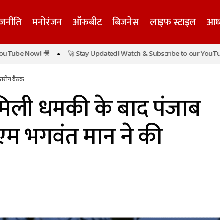
ाजनीति
मनोरंजन
ऑफ़बीट
बिजनेस
लाइफ स्टाइल
आध्
 टेंपल को मिली धमकी के बाद पंजाब हाई अलर्ट पर, सीएम भगवंत 
 Now! 🎥
🚀 Stay Updated! Watch & Subscribe to our YouTube Now!
तरीय बैठक
स्तरीय बैठक
 मिली धमकी के बाद पंजाब
ीएम भगवंत मान ने की