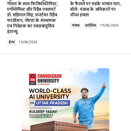
गोयल के साथ फिजियोथेरेपिस्ट,
के फैसले पर भड़के भगवंत मान,
एर्गोनॉमिस्ट और रिहैब एक्सपर्ट
बोले- पंजाब के अधिकारों पर
डॉ. महिपाल सिंह, फर्स्टवन रिहैब
सीधा हमला
Comment
*
फाउंडेशन, नोएडा के संस्थापक
एवं निदेशक का एक्सक्लूसिव
पंजाब
प्रादेशिक
19/06/2026
इंटरव्यू
हेल्थ
19/06/2026
Your Name
*
Your E-mail
*
Submit Comment