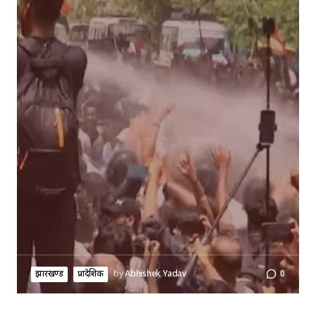
झारखण्ड
प्रादेशिक
by
Abhishek Yadav
0