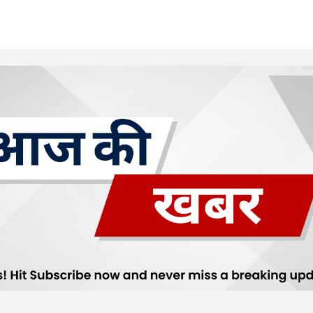
Your E-mail
*