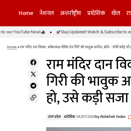
Home
नेशनल
अन्तर्राष्ट्रीय
प्रादेशिक
खेल
र
राम मं
जम्मू-कश्मीर में मूसलाधार बारिश से तबाही,
ouTube Now!
Stay Updated! Watch & Subscribe to our YouTu
उत्तर प्रदेश
किश्तवाड़ में पावर प्रोजेक्ट के पास बड़ा भूस्खलन,
उसे क
प्रादेशिक
डोडा–किश्तवाड़ मार्ग बंद
Home
»
राम मंदिर दान विवाद: कोषाध्यक्ष गोविंद देव गिरी की भावुक अपील, बोले- ‘दोषी कोई भी
राम मंदिर दान विव
गिरी की भावुक अप
हो, उसे कड़ी सज
उत्तर प्रदेश
प्रादेशिक
06/07/2026
by
Abhishek Yadav