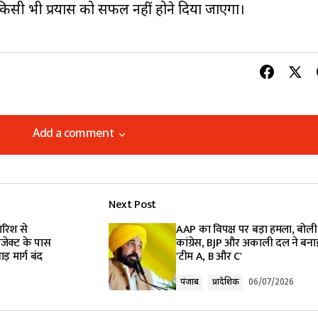
े किसी भी प्रयास को सफल नहीं होने दिया जाएगा।
Add a comment
Add a comment
Next Post
lished.
Required fields are marked
*
ारिश से
AAP का विपक्ष पर बड़ा हमला, बोली
रोजेक्ट के पास
कांग्रेस, BJP और अकाली दल ने बना
़ मार्ग बंद
'टीम A, B और C'
पंजाब
प्रादेशिक
06/07/2026