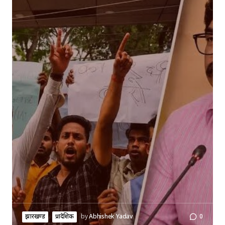
झारखण्ड
प्रादेशिक
by
Abhishek Yadav
0