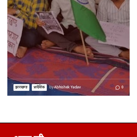
झारखण्ड
प्रादेशिक
by
Abhishek Yadav
0