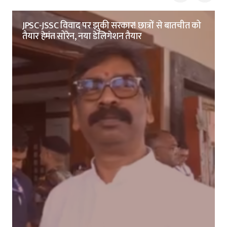
JPSC-JSSC विवाद पर झुकी सरकार! छात्रों से बातचीत को
तैयार हेमंत सोरेन, नया डेलिगेशन तैयार