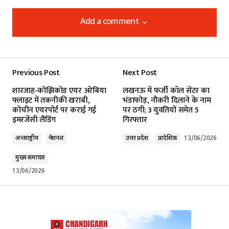
Add a comment
Add a comment
Previous Post
Next Post
Your email address will not be published.
शारजाह-कोझिकोड एयर अरेबिया
लखनऊ में फर्जी कॉल सेंटर का
Required fields are marked
*
फ्लाइट में तकनीकी खराबी,
भंडाफोड़, नौकरी दिलाने के नाम
कोचीन एयरपोर्ट पर कराई गई
पर ठगी; 3 युवतियों समेत 5
इमरजेंसी लैंडिंग
गिरफ्तार
Comment
*
अन्तर्राष्ट्रीय
नेशनल
उत्तर प्रदेश
प्रादेशिक
13/06/2026
मुख्य समाचार
13/06/2026
Your Name
*
Your E-mail
*