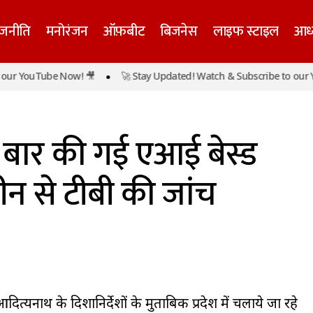
ाजनीति
मनोरंजन
ऑफ़बीट
बिजनेस
लाइफ स्टाइल
आध्
r YouTube Now! 🎥
🚀 Stay Updated! Watch & Subscribe to our You
महाकुम्भ में पहली बार की गई एआई बेस्ड एक्स हैंड हेल्ड मशीन स
क
ी बार की गई एआई बेस्ड
शीन से टीबी की जांच
 आदित्यनाथ के दिशानिर्देशों के मुताबिक प्रदेश में चलाये जा रहे