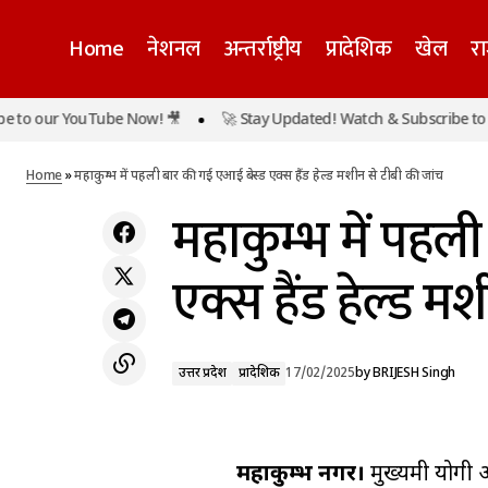
Home
नेशनल
अन्तर्राष्ट्रीय
प्रादेशिक
खेल
र
o our YouTube Now! 🎥
🚀 Stay Updated! Watch & Subscribe to ou
महाकुम्भ में डुबकी लगाकर अभिभूत हुईं राज्यपाल,
उत्तर प्रदेश
प्रादेशि
कहाः वर्षों तक नहीं भूल पाएंगे दिव्य अनुभव
Home
»
महाकुम्भ में पहली बार की गई एआई बेस्ड एक्स हैंड हेल्ड मशीन से टीबी की जांच
महाकुम्भ में पहल
एक्स हैंड हेल्ड म
उत्तर प्रदेश
प्रादेशिक
17/02/2025
by
BRIJESH Singh
महाकुम्भ नगर।
मुख्यमंत्री योगी