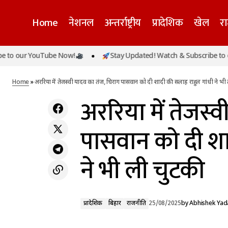
Home
नेशनल
अन्तर्राष्ट्रीय
प्रादेशिक
खेल
र
अ
our YouTube Now!
Stay Updated! Watch & Subscribe to our Y
प्रादेशिक
बिहार
बिग बॉस 19: क्या गौरव खन्ना हैं सीजन के सबसे
भ
ज्यादा फीस पाने वाले कंटेस्टेंट? एक्टर ने तोड़ी चुप्पी
राजनीति
Home
»
अररिया में तेजस्वी यादव का तंज, चिराग पासवान को दी शादी की सलाह राहुल गांधी ने भी
अररिया में तेजस्
पासवान को दी शा
ने भी ली चुटकी
प्रादेशिक
बिहार
राजनीति
25/08/2025
by
Abhishek Yad