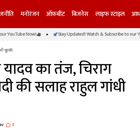
ाजनीति
मनोरंजन
ऑफ़बीट
बिजनेस
लाइफ स्टाइल
आध्
ररिया में तेजस्वी यादव का तंज, चिराग पासवान को दी शादी की सल
ouTube Now!
Stay Updated! Watch & Subscribe to our YouTub
ी ली चुटकी
 ली चुटकी
वी यादव का तंज, चिराग
दी की सलाह राहुल गांधी
av
0