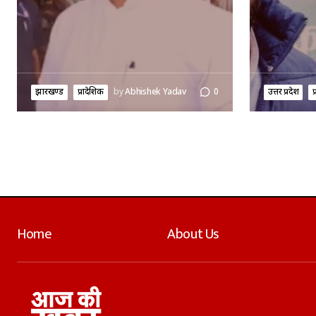
झारखण्ड
प्रादेशिक
by
Abhishek Yadav
0
उत्तर प्रदेश
प
Home
About Us