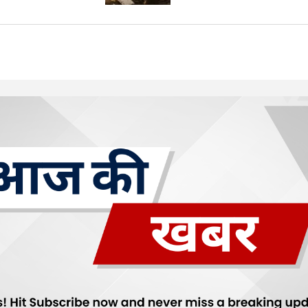
Your E-mail
*