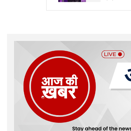
Your Name
*
Submit Comment