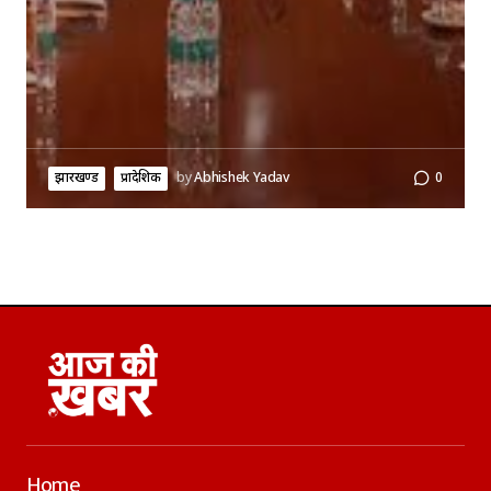
झारखण्ड
प्रादेशिक
by
Abhishek Yadav
0
Home