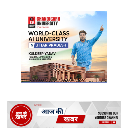
Your Name
*
Your E-mail
*
Submit Comment