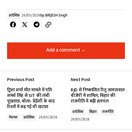
प्रादेशिक
26/05/2026
by
BRIJESH Singh
Add a comment
Add a comment
Previous Post
Next Post
Your email address will not be published.
ट्विशा शर्मा मौत मामले में पति
RJD से निष्कासित रितु जायसवाल
Required fields are marked
*
समर्थ सिंह से SIT की लंबी
बीजेपी में शामिल, बिहार की
पूछताछ, बोला- प्रेग्नेंसी के बाद
राजनीति में बढ़ी हलचल
रिश्तों में बढ़ गई थी खटास
Comment
*
प्रादेशिक
बिहार
राजनीति
नेशनल
प्रादेशिक
26/05/2026
26/05/2026