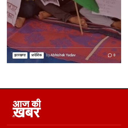
झारखण्ड
प्रादेशिक
by
Abhishek Yadav
0