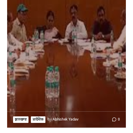
झारखण्ड
प्रादेशिक
by
Abhishek Yadav
0