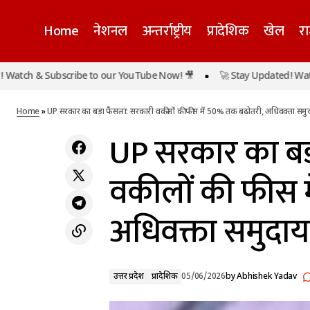
Home
नेशनल
अन्तर्राष्ट्रीय
प्रादेशिक
खेल
र
UP सर
नोएडा की पॉश सोसाइटी में भीषण आग, 12वीं मंजिल
h & Subscribe to our YouTube Now! 🎥
🚀 Stay Updated! Watch & S
उत्तर प्रदेश
के फ्लैट में उठीं ऊंची लपटें, PG में भी आग लगने से
समुद
प्रादेशिक
हड़कंप
Home
»
UP सरकार का बड़ा फैसला: सरकारी वकीलों की फीस में 50% तक बढ़ोतरी, अधिवक्ता सम
UP सरकार का बड
वकीलों की फीस म
अधिवक्ता समुदा
उत्तर प्रदेश
प्रादेशिक
05/06/2026
by
Abhishek Yadav