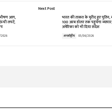
Next Post
lished.
Required fields are marked
*
ं भीषण आग,
भारत की ताकत के मुरीद हुए पुतिन, 
 ऊंची लपटें,
100 अरब डॉलर तक पहुंचेगा व्यापार
ंप
अमेरिका को भी दिया संदेश
/2026
अन्तर्राष्ट्रीय
05/06/2026
Your E-mail
*