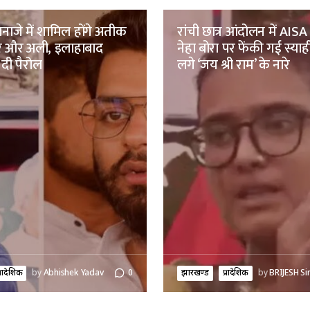
नाजे में शामिल होंगे अतीक
रांची छात्र आंदोलन में AISA 
मर और अली, इलाहाबाद
नेहा बोरा पर फेंकी गई स्याह
 दी पैरोल
लगे ‘जय श्री राम’ के नारे
्रादेशिक
by
Abhishek Yadav
0
झारखण्ड
प्रादेशिक
by
BRIJESH Si