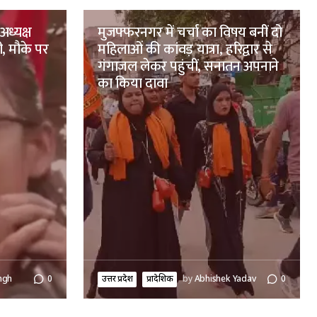
अध्यक्ष
मुजफ्फरनगर में चर्चा का विषय बनीं दो
ी, मौके पर
महिलाओं की कांवड़ यात्रा, हरिद्वार से
गंगाजल लेकर पहुंचीं, सनातन अपनाने
का किया दावा
ngh
0
उत्तर प्रदेश
प्रादेशिक
by
Abhishek Yadav
0