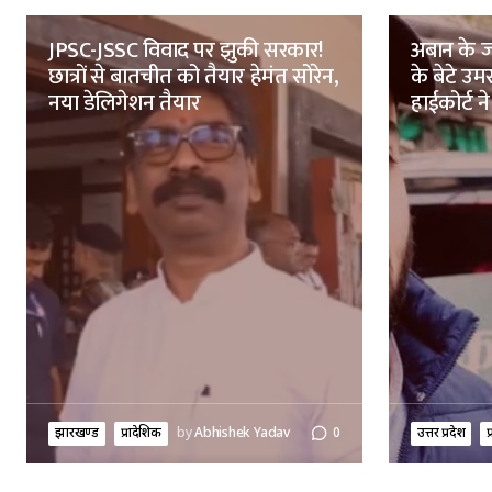
JPSC-JSSC विवाद पर झुकी सरकार!
अबान के ज
छात्रों से बातचीत को तैयार हेमंत सोरेन,
के बेटे उ
नया डेलिगेशन तैयार
हाईकोर्ट ने
झारखण्ड
प्रादेशिक
by
Abhishek Yadav
0
उत्तर प्रदेश
प