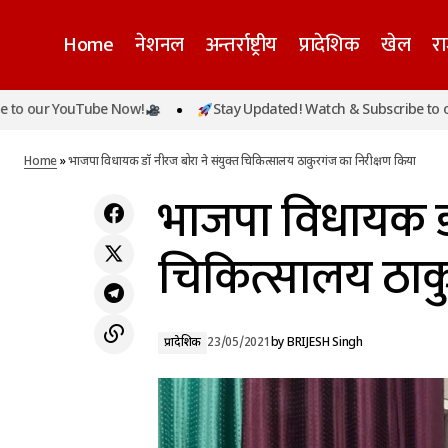
Home
नेशनल
अन्तर्राष्ट्रीय
प्रादेशिक
खेल
र
 YouTube Now!
Stay Updated! Watch & Subscribe to our YouT
भाजप
कोविड-19 के बी1.617.2 वैरिएंट पर ऑक्सफोर्ड-
प्रादेशिक
एस्ट्राजेनेका वैक्सीन 80% कारगर
Home
»
भाजपा विधायक डॉ नीरज बोरा ने संयुक्त चिकित्सालय ठाकुरगंज का निरीक्षण किया
भाजपा विधायक डॉ 
चिकित्सालय ठाकु
प्रादेशिक
23/05/2021
by
BRIJESH Singh