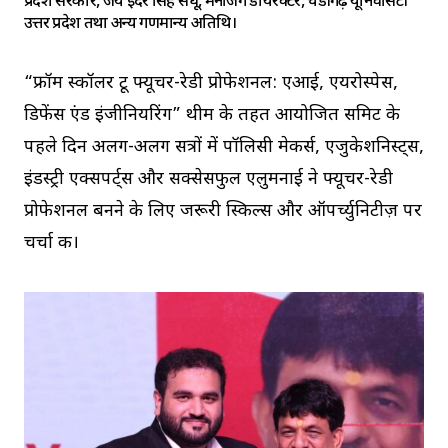
प्रदेश सरकार, जय इंदर सिंह संधू, मैनेजिंग डायरेक्टर, चंडीगढ़ यूनिवर्सिटी
उत्तर प्रदेश तथा अन्य गणमान्य अतिथि।
“फ्रॉम स्कॉलर टू फ्यूचर-रेडी प्रोफेशनल: एआई, एयरोस्पेस,
डिफेंस एंड इंजीनियरिंग” थीम के तहत आयोजित समिट के
पहले दिन अलग-अलग सत्रों में पॉलिसी मेकर्स, एजुकेशनिस्ट्स,
इंडस्ट्री एक्सपर्ट्स और सक्सेसफुल एलुमनाई ने फ्यूचर-रेडी
प्रोफेशनल बनने के लिए जरूरी स्किल्स और ऑपर्च्युनिटीज़ पर
चर्चा की।