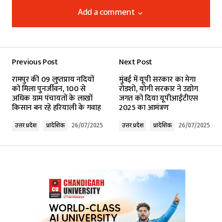
Add a comment
Add a comment
Previous Post
Next Post
Your email address will not be published.
रामपुर की 09 लुप्तप्राय नदियों
मुंबई में यूपी सरकार का मेगा
Required fields are marked
*
को मिला पुनर्जीवन, 100 से
रोडशो, योगी सरकार ने उद्योग
अधिक ग्राम पंचायतों के लाखों
जगत को दिया यूपीआईटीएस
किसान बन रहे हरियाली के गवाह
2025 का आमंत्रण
Comment
*
उत्तर प्रदेश
प्रादेशिक
26/07/2025
उत्तर प्रदेश
प्रादेशिक
26/07/2025
Your Name
*
Your E-mail
*