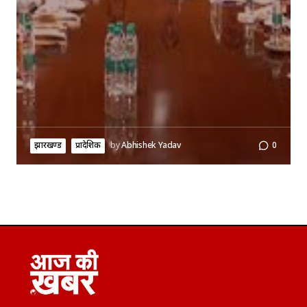
झारखण्ड
प्रादेशिक
by
Abhishek Yadav
0