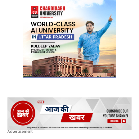
Your Name
*
Your E-mail
*
Submit Comment
Advertisement