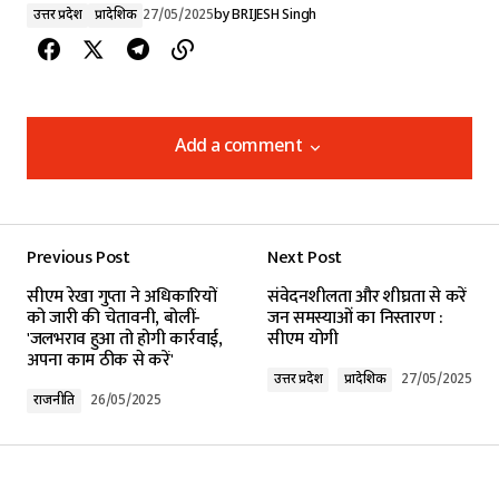
उत्तर प्रदेश
प्रादेशिक
27/05/2025
by
BRIJESH Singh
Add a comment
Add a comment
Previous Post
Next Post
Your email address will not be published.
सीएम रेखा गुप्ता ने अधिकारियों
संवेदनशीलता और शीघ्रता से करें
Required fields are marked
*
को जारी की चेतावनी, बोलीं-
जन समस्याओं का निस्तारण :
'जलभराव हुआ तो होगी कार्रवाई,
सीएम योगी
अपना काम ठीक से करें'
Comment
*
उत्तर प्रदेश
प्रादेशिक
27/05/2025
राजनीति
26/05/2025