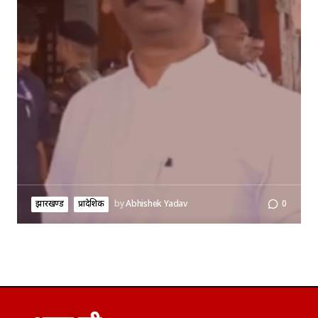
झारखण्ड
प्रादेशिक
by
Abhishek Yadav
0