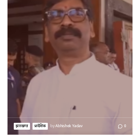
झारखण्ड
प्रादेशिक
by
Abhishek Yadav
0