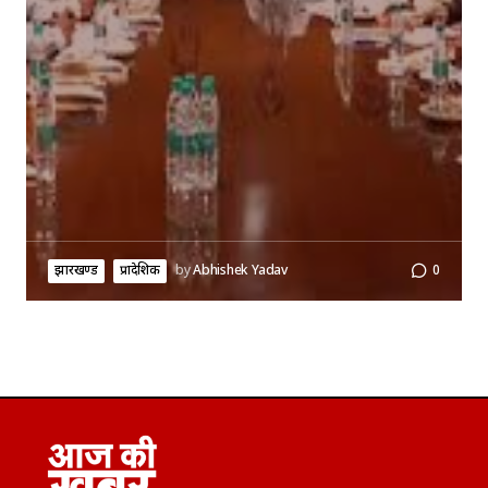
झारखण्ड
प्रादेशिक
by
Abhishek Yadav
0