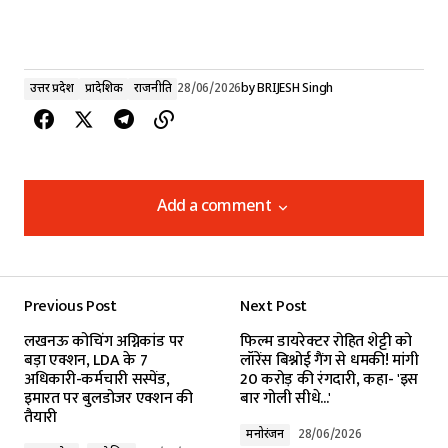
उत्तर प्रदेश
प्रादेशिक
राजनीति
28/06/2026
by
BRIJESH Singh
Add a comment
Add a comment
Previous Post
Next Post
Your email address will not be published.
लखनऊ कोचिंग अग्निकांड पर
फिल्म डायरेक्टर रोहित शेट्टी को
Required fields are marked
*
बड़ा एक्शन, LDA के 7
लॉरेंस बिश्नोई गैंग से धमकी! मांगी
अधिकारी-कर्मचारी सस्पेंड,
20 करोड़ की रंगदारी, कहा- 'इस
इमारत पर बुलडोजर एक्शन की
बार गोली सीधे...'
Comment
*
तैयारी
मनोरंजन
28/06/2026