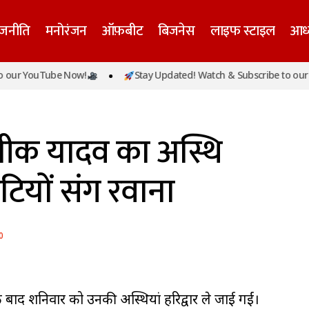
ाजनीति
मनोरंजन
ऑफ़बीट
बिजनेस
लाइफ स्टाइल
आध्
r YouTube Now!
Stay Updated! Watch & Subscribe to our You
हरिद्वार में होगा प्रतीक यादव का अस्थि विसर्जन, अपर्णा बेटियो
रादेशिक
प्रतीक यादव का अस्थि
ेटियों संग रवाना
0
बाद शनिवार को उनकी अस्थियां हरिद्वार ले जाई गईं।