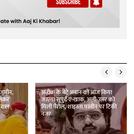
: जमीन,
अतीक के बेटे अबान को आज किया
लेकर
जाएगा सुपुर्द-ए-खाक, अली-उमर को
सवाल
मिली पैरोल, शाइस्ता परवीन पर टिकी
नजर