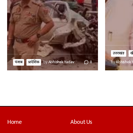
उत्तराखंड
ख
पंजाब
प्रादेशिक
by
Abhishek Yadav
0
by
Abhishek 
Home
About Us