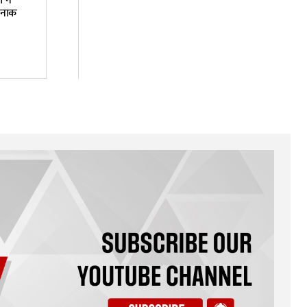
ा ने
्दनाक