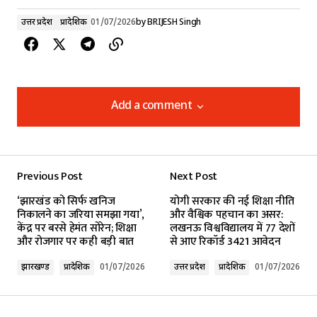
उत्तर प्रदेश
प्रादेशिक
01/07/2026
by
BRIJESH Singh
Add a comment
Add a comment
Previous Post
Next Post
Your email address will not be published.
‘झारखंड को सिर्फ खनिज
योगी सरकार की नई शिक्षा नीति
Required fields are marked
*
निकालने का जरिया समझा गया’,
और वैश्विक पहचान का असर:
केंद्र पर बरसे हेमंत सोरेन; शिक्षा
लखनऊ विश्वविद्यालय में 77 देशों
और रोजगार पर कही बड़ी बात
से आए रिकॉर्ड 3421 आवेदन
Comment
*
झारखण्ड
प्रादेशिक
01/07/2026
उत्तर प्रदेश
प्रादेशिक
01/07/2026