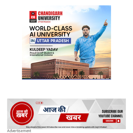
Your Name
*
Your E-mail
*
Submit Comment
Advertisement