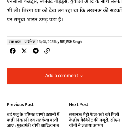
एनसीसी कैडेट्स, स्काउट गाइड्स, युवाओं आदि के साथ सेल्फी
भी ली। तिरंगा यात्रा को देख लग रहा था कि लखनऊ की सड़कों
पर समूचा भारत उमड़ पड़ा है।
उत्तर प्रदेश
प्रादेशिक
13/08/2025
by
BRIJESH Singh
Add a comment
Add a comment
Previous Post
Next Post
Your email address will not be published.
बर्ड फ्लू के दृष्टिगत प्राणी उद्यानों में
लखनऊ मेट्रो फेज-1बी को मिली
Required fields are marked
*
कड़ी निगरानी एवं सतर्कता बरती
केंद्रीय कैबिनेट की मंजूरी, सीएम
जाए : मुख्यमंत्री योगी आदित्यनाथ
योगी ने जताया आभार