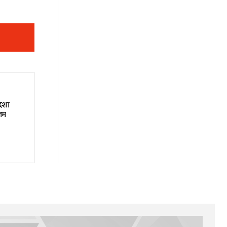
दिशा
्तम