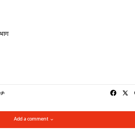
िभाग
ngh
Add a comment
Add a comment