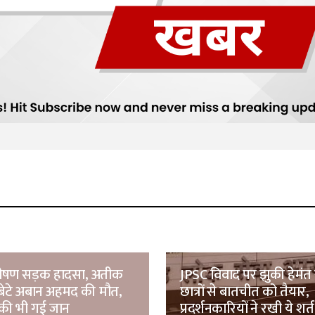
 भीषण सड़क हादसा, अतीक
JPSC विवाद पर झुकी हेमंत
बेटे अबान अहमद की मौत,
छात्रों से बातचीत को तैयार,
की भी गई जान
प्रदर्शनकारियों ने रखी ये शर्त