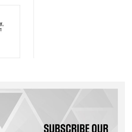
ड़,
ा