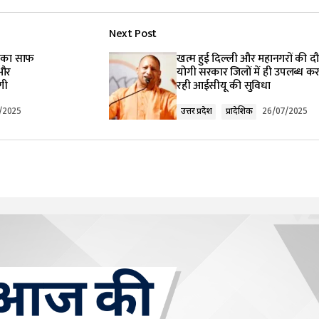
Next Post
lished.
Required fields are marked
*
ी का साफ
खत्म हुई दिल्ली और महानगराें की दौ
 और
योगी सरकार जिलों में ही उपलब्ध कर
गी
रही आईसीयू की सुविधा
/2025
उत्तर प्रदेश
प्रादेशिक
26/07/2025
Your E-mail
*