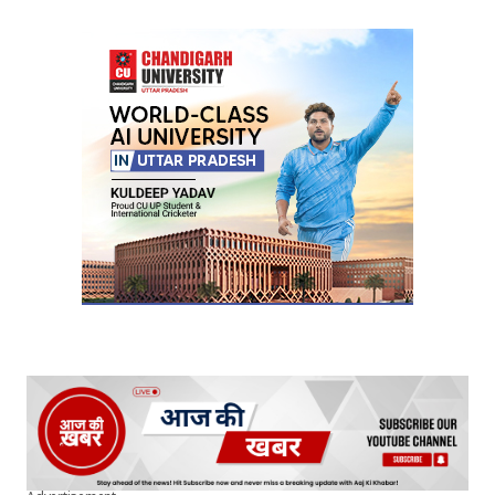
Your Name
*
Your E-mail
*
Submit Comment