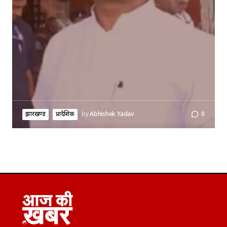
झारखण्ड
प्रादेशिक
by
Abhishek Yadav
0