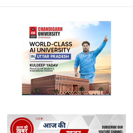
Your Name
*
Your E-mail
*
Submit Comment