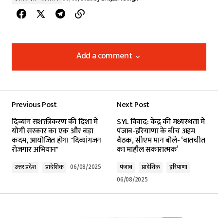
Add a comment
Add a comment
Previous Post
Next Post
Your email address will not be published.
दिव्यांग सशक्तीकरण की दिशा में
SYL विवाद: केंद्र की मध्यस्थता में
Required fields are marked
*
योगी सरकार का एक और बड़ा
पंजाब-हरियाणा के बीच अहम
कदम, आयोजित होगा "दिव्यांगजन
बैठक, सीएम मान बोले- ‘बातचीत
रोजगार अभियान"
का माहौल सकारात्मक’
Comment
*
उत्तर प्रदेश
प्रादेशिक
06/08/2025
पंजाब
प्रादेशिक
हरियाणा
06/08/2025
Your Name
*