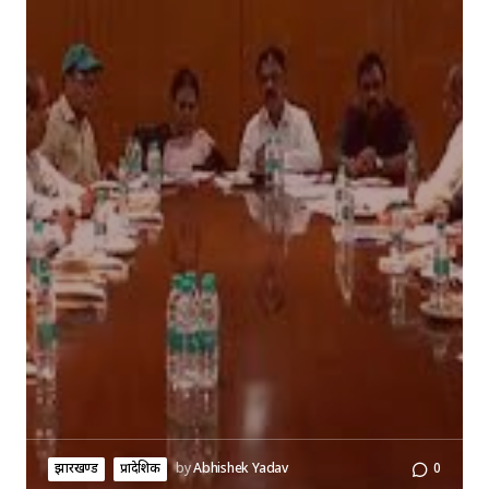
झारखण्ड
प्रादेशिक
by
Abhishek Yadav
0