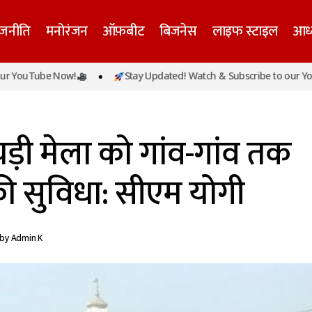
ाजनीति
मनोरंजन
ऑफ़बीट
बिजनेस
लाइफ स्टाइल
आध्
गोरखनाथ के खिचड़ी मेला को गांव-गांव तक मिलेगी पर
be Now!
Stay Updated! Watch & Subscribe to our YouTube No
ादेशिक
सीएम योगी
ी मेला को गांव-गांव तक
ी सुविधा: सीएम योगी
by
Admin K