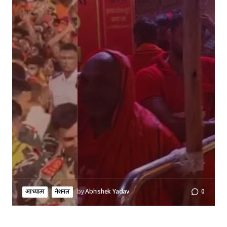
आध्यात्म
नेशनल
by
Abhishek Yadav
0