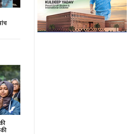
ांच
 की
 की