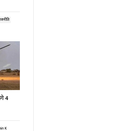
ाजनीति
गे 4
in K