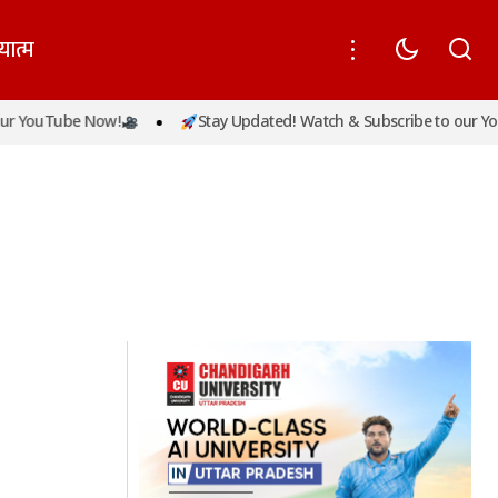
यात्म
r YouTube Now!
Stay Updated! Watch & Subscribe to our You