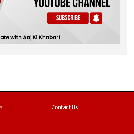
s
Contact Us